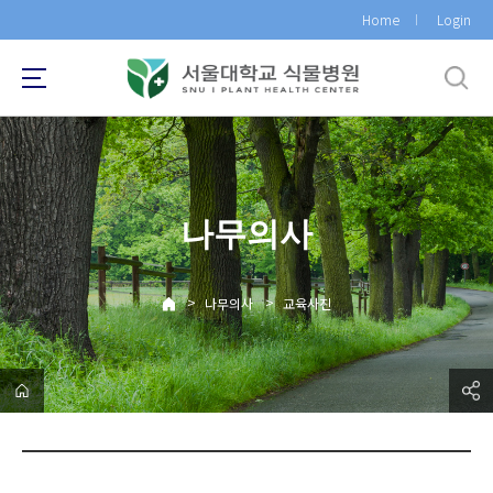
바
Home
Login
로
가
기
메
뉴
나무의사
>
>
나무의사
교육사진