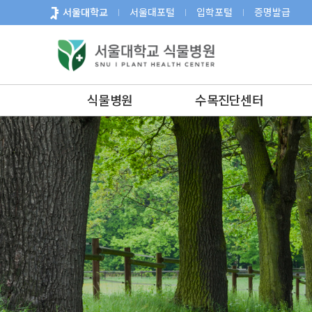
바
서울대학교
서울대포털
입학포털
증명발급
로
가
기
메
뉴
식물병원
수목진단센터