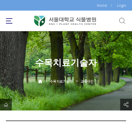
바
Home
Login
로
가
기
메
뉴
수목치료기술자
>
>
수목치료기술자
교육사진