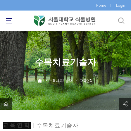
바
Home
Login
로
가
기
메
뉴
수목치료기술자
>
>
수목치료기술자
교육연혁
| 수목치료기술자